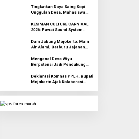
Tingkatkan Daya Saing Kopi
Unggulan Desa, Mahasiswa
KKN Rancang Mini Bar
Fungsional di Rejosari
KESIMAN CULTURE CARNIVAL
2026: Pawai Sound System
Horeg dan Budaya di Trawas
Mojokerto
Dam Jabung Mojokerto: Main
Air Alami, Berburu Jajanan
Tradisional, dan Kantong Tetap
Aman!
Mengenal Desa Wiyu
Berpotensi Jadi Pendukung
Wisata Terpadu Mojokerto
Deklarasi Komnas PPLH, Bupati
Mojokerto Ajak Kolaborasi
Seluruh Elemen untuk Bumi
Majapahit