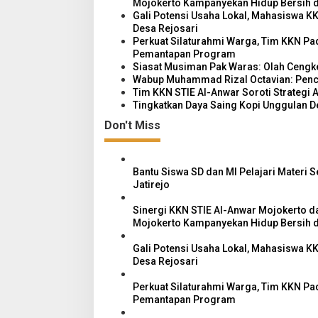
Mojokerto Kampanyekan Hidup Bersih 
i
Gali Potensi Usaha Lokal, Mahasiswa KK
Desa Rejosari
g
Perkuat Silaturahmi Warga, Tim KKN P
a
Pemantapan Program
Siasat Musiman Pak Waras: Olah Cengke
t
Wabup Muhammad Rizal Octavian: Pencab
i
Tim KKN STIE Al-Anwar Soroti Strategi 
Tingkatkan Daya Saing Kopi Unggulan D
o
Don't Miss
n
Bantu Siswa SD dan MI Pelajari Materi S
Jatirejo
Sinergi KKN STIE Al-Anwar Mojokerto 
Mojokerto Kampanyekan Hidup Bersih 
Gali Potensi Usaha Lokal, Mahasiswa KK
Desa Rejosari
Perkuat Silaturahmi Warga, Tim KKN P
Pemantapan Program