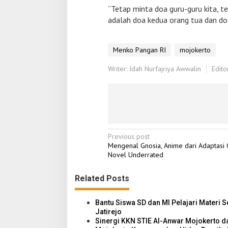
r
“Tetap minta doa guru-guru kita, t
i
adalah doa kedua orang tua dan doa
d
i
M
Menko Pangan RI
mojokerto
o
j
Writer: Idah Nurfajriya Awwalin
o
Edito
k
e
r
t
o
P
Previous post
Mengenal Gnosia, Anime dari Adaptasi
o
Novel Underrated
s
Related Posts
t
n
Bantu Siswa SD dan MI Pelajari Materi S
a
Jatirejo
Sinergi KKN STIE Al-Anwar Mojokerto 
v