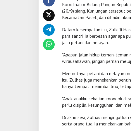
h
Koordinator Bidang Pangan Republi
a
(20/9) siang. Kunjungan tersebut 
s
Kecamatan Pacet, dan dihadiri ribua
B
e
r
Dalam kesempatan itu, Zulkifli Ha
i
para santri. Ia berpesan agar apa pu
M
jasa petani dan nelayan.
o
t
“Apapun jalan hidup teman-teman na
i
v
wirausahawan, jangan pernah melup
a
s
Menurutnya, petani dan nelayan me
i
itu, Zulhas juga menekankan penti
R
hanya tempat menimba ilmu, tetapi 
i
b
u
“Anak-anakku sekalian, mondok di s
a
perlu disiplin, kesungguhan, dan me
n
S
Di akhir sesi, Zulhas mengingatkan
a
n
serta orang tua. Ia menekankan ba
t