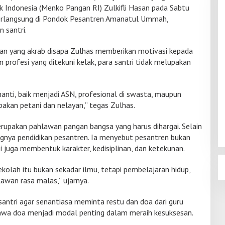
k Indonesia (Menko Pangan RI) Zulkifli Hasan pada Sabtu
berlangsung di Pondok Pesantren Amanatul Ummah,
n santri.
san yang akrab disapa Zulhas memberikan motivasi kepada
n profesi yang ditekuni kelak, para santri tidak melupakan
nti, baik menjadi ASN, profesional di swasta, maupun
akan petani dan nelayan,” tegas Zulhas.
rupakan pahlawan pangan bangsa yang harus dihargai. Selain
ngnya pendidikan pesantren. Ia menyebut pesantren bukan
juga membentuk karakter, kedisiplinan, dan ketekunan.
ekolah itu bukan sekadar ilmu, tetapi pembelajaran hidup,
lawan rasa malas,” ujarnya.
 santri agar senantiasa meminta restu dan doa dari guru
hwa doa menjadi modal penting dalam meraih kesuksesan.