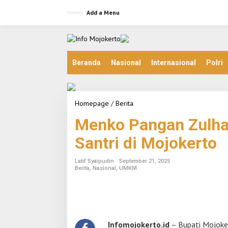
S
Add a Menu
k
i
p
t
o
c
Beranda
Nasional
Internasional
Polri
o
n
t
e
Homepage
/
Berita
M
n
e
t
Menko Pangan Zulhas
n
k
Santri di Mojokerto
o
P
a
Latif Syaipudin
September 21, 2025
n
Berita
,
Nasional
,
UMKM
g
a
n
Z
u
l
Infomojokerto.id
– Bupati Mojoke