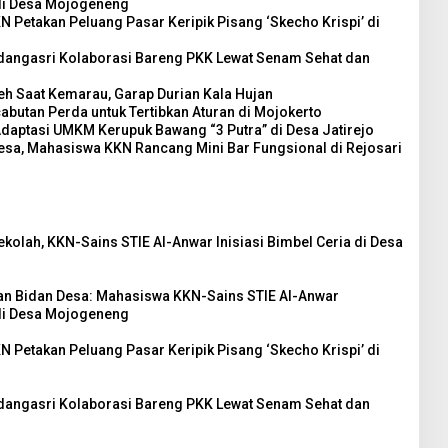
di Desa Mojogeneng
N Petakan Peluang Pasar Keripik Pisang ‘Skecho Krispi’ di
adangasri Kolaborasi Bareng PKK Lewat Senam Sehat dan
h Saat Kemarau, Garap Durian Kala Hujan
utan Perda untuk Tertibkan Aturan di Mojokerto
Adaptasi UMKM Kerupuk Bawang “3 Putra” di Desa Jatirejo
esa, Mahasiswa KKN Rancang Mini Bar Fungsional di Rejosari
ekolah, KKN-Sains STIE Al-Anwar Inisiasi Bimbel Ceria di Desa
dan Bidan Desa: Mahasiswa KKN-Sains STIE Al-Anwar
di Desa Mojogeneng
N Petakan Peluang Pasar Keripik Pisang ‘Skecho Krispi’ di
adangasri Kolaborasi Bareng PKK Lewat Senam Sehat dan