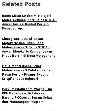
Related Posts
Bantu Siswa SD dan MI Pelajari
Materi Sekolah, KKN-Sains STIE Al-
Anwar Inisiasi Bimbel Ceria di
Desa Jatirejo
Sinergi KKN STIE Al-Anwar
Mojokerto dan Bidan Desa:
Mahasiswa KKN-Sains STIE Al-
Anwar Mojokerto Kampanyekan
Hidup Bersih di Desa Mojogeneng
Gali Potensi Usaha Lokal,
Mahasiswa KKN Petakan Peluang
Pasar Keripik Pisang ‘Skecho
Krispi’ di Desa Rejosari
Perkuat Silaturahmi Warga, Tim
KKN Padangasri Kolaborasi
Bareng PKK Lewat Senam Sehat
dan Pemantapan Program