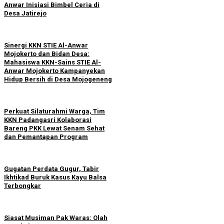
Anwar Inisiasi Bimbel Ceria di
Desa Jatirejo
Sinergi KKN STIE Al-Anwar
Mojokerto dan Bidan Desa:
Mahasiswa KKN-Sains STIE Al-
Anwar Mojokerto Kampanyekan
Hidup Bersih di Desa Mojogeneng
Perkuat Silaturahmi Warga, Tim
KKN Padangasri Kolaborasi
Bareng PKK Lewat Senam Sehat
dan Pemantapan Program
Gugatan Perdata Gugur, Tabir
Ikhtikad Buruk Kasus Kayu Balsa
Terbongkar
Siasat Musiman Pak Waras: Olah