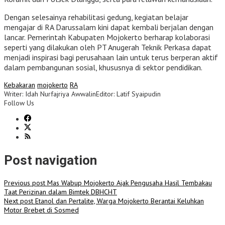
Dengan selesainya rehabilitasi gedung, kegiatan belajar
mengajar di RA Darussalam kini dapat kembali berjalan dengan
lancar. Pemerintah Kabupaten Mojokerto berharap kolaborasi
seperti yang dilakukan oleh PT Anugerah Teknik Perkasa dapat
menjadi inspirasi bagi perusahaan lain untuk terus berperan aktif
dalam pembangunan sosial, khususnya di sektor pendidikan.
Kebakaran
mojokerto
RA
Writer: Idah Nurfajriya Awwalin
Editor: Latif Syaipudin
Follow Us
Post navigation
Previous post
Mas Wabup Mojokerto Ajak Pengusaha Hasil Tembakau
Taat Perizinan dalam Bimtek DBHCHT
Next post
Etanol dan Pertalite, Warga Mojokerto Berantai Keluhkan
Motor Brebet di Sosmed