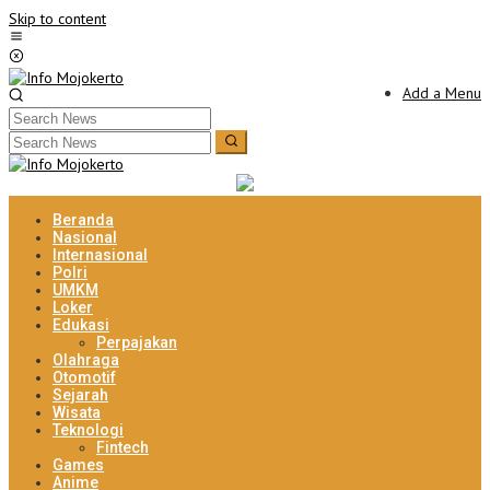
Skip to content
Add a Menu
Beranda
Nasional
Internasional
Polri
UMKM
Loker
Edukasi
Perpajakan
Olahraga
Otomotif
Sejarah
Wisata
Teknologi
Fintech
Games
Anime