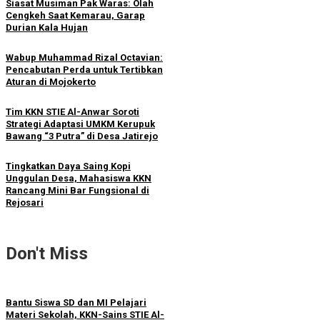
Siasat Musiman Pak Waras: Olah
Cengkeh Saat Kemarau, Garap
Durian Kala Hujan
Wabup Muhammad Rizal Octavian:
Pencabutan Perda untuk Tertibkan
Aturan di Mojokerto
Tim KKN STIE Al-Anwar Soroti
Strategi Adaptasi UMKM Kerupuk
Bawang “3 Putra” di Desa Jatirejo
Tingkatkan Daya Saing Kopi
Unggulan Desa, Mahasiswa KKN
Rancang Mini Bar Fungsional di
Rejosari
Don't Miss
Bantu Siswa SD dan MI Pelajari
Materi Sekolah, KKN-Sains STIE Al-