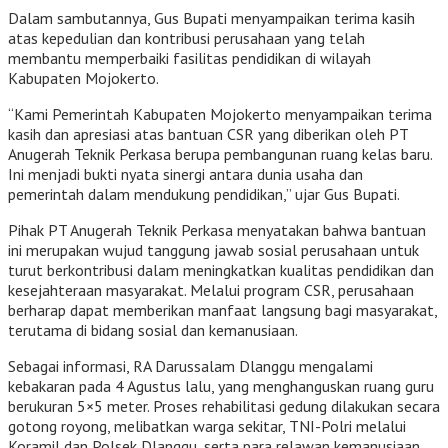
Dalam sambutannya, Gus Bupati menyampaikan terima kasih
atas kepedulian dan kontribusi perusahaan yang telah
membantu memperbaiki fasilitas pendidikan di wilayah
Kabupaten Mojokerto.
“Kami Pemerintah Kabupaten Mojokerto menyampaikan terima
kasih dan apresiasi atas bantuan CSR yang diberikan oleh PT
Anugerah Teknik Perkasa berupa pembangunan ruang kelas baru.
Ini menjadi bukti nyata sinergi antara dunia usaha dan
pemerintah dalam mendukung pendidikan,” ujar Gus Bupati.
Pihak PT Anugerah Teknik Perkasa menyatakan bahwa bantuan
ini merupakan wujud tanggung jawab sosial perusahaan untuk
turut berkontribusi dalam meningkatkan kualitas pendidikan dan
kesejahteraan masyarakat. Melalui program CSR, perusahaan
berharap dapat memberikan manfaat langsung bagi masyarakat,
terutama di bidang sosial dan kemanusiaan.
Sebagai informasi, RA Darussalam Dlanggu mengalami
kebakaran pada 4 Agustus lalu, yang menghanguskan ruang guru
berukuran 5×5 meter. Proses rehabilitasi gedung dilakukan secara
gotong royong, melibatkan warga sekitar, TNI-Polri melalui
Koramil dan Polsek Dlanggu, serta para relawan kemanusiaan.