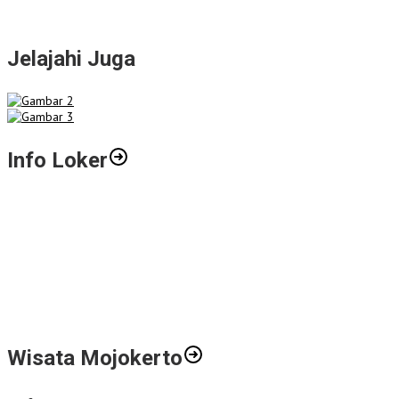
Jelajahi Juga
Info Loker
Gali Potensi Kreatif, STIE Al-Anwar Mojokerto Gelar Kompetisi
Video Profil Kampus Berhadiah Jutaan Rupiah
LPPM STIE Al-Anwar Gandeng Mitra Buka Call for Paper 6 Jurnal
Ilmiah Nasional 2026
Info Loker: Kasir Barber Shop Surabaya
Wisata Mojokerto