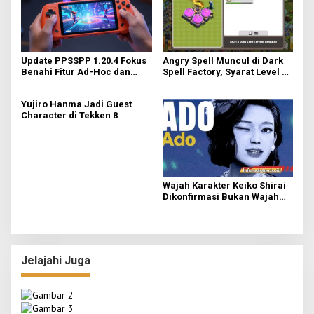
Update PPSSPP 1.20.4 Fokus
Angry Spell Muncul di Dark
Benahi Fitur Ad-Hoc dan
Spell Factory, Syarat Level 8
Dukung Upscaling Tekstur
untuk Unlock
GPU Baru
Yujiro Hanma Jadi Guest
Character di Tekken 8
Wajah Karakter Keiko Shirai
Dikonfirmasi Bukan Wajah
Asli Ado
Jelajahi Juga