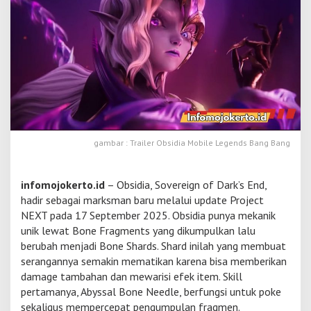
k
O
b
s
i
d
i
a
M
o
b
gambar : Trailer Obsidia Mobile Legends Bang Bang
i
l
e
infomojokerto.id
– Obsidia, Sovereign of Dark’s End,
L
e
hadir sebagai marksman baru melalui update Project
g
NEXT pada 17 September 2025. Obsidia punya mekanik
e
unik lewat Bone Fragments yang dikumpulkan lalu
n
berubah menjadi Bone Shards. Shard inilah yang membuat
d
s
serangannya semakin mematikan karena bisa memberikan
-
damage tambahan dan mewarisi efek item. Skill
M
pertamanya, Abyssal Bone Needle, berfungsi untuk poke
a
sekaligus mempercepat pengumpulan fragmen.
r