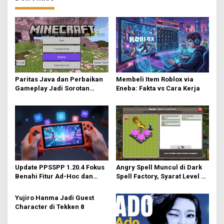
Paritas Java dan Perbaikan
Membeli Item Roblox via
Gameplay Jadi Sorotan
Eneba: Fakta vs Cara Kerja
Utama di Minecraft Bedrock
26.40
Update PPSSPP 1.20.4 Fokus
Angry Spell Muncul di Dark
Benahi Fitur Ad-Hoc dan
Spell Factory, Syarat Level 8
Dukung Upscaling Tekstur
untuk Unlock
GPU Baru
Yujiro Hanma Jadi Guest
Character di Tekken 8