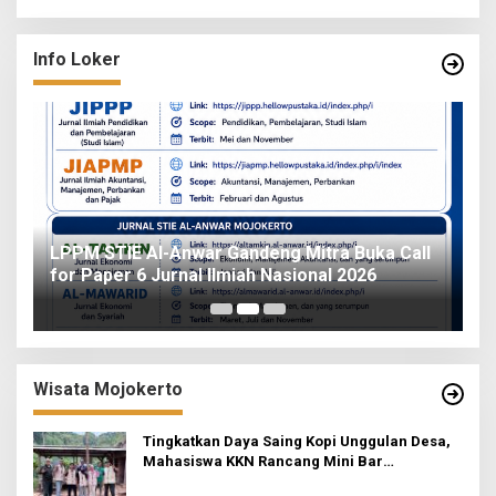
Info Loker
o
LPPM STIE Al-Anwar Gandeng Mitra Buka Call
ah
for Paper 6 Jurnal Ilmiah Nasional 2026
I
Wisata Mojokerto
Tingkatkan Daya Saing Kopi Unggulan Desa,
Mahasiswa KKN Rancang Mini Bar
Fungsional di Rejosari