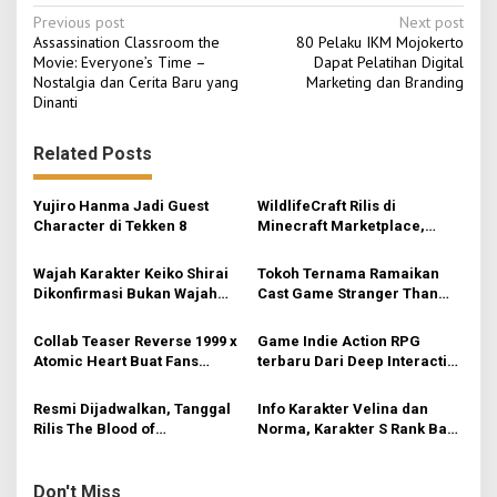
P
Previous post
Next post
Assassination Classroom the
80 Pelaku IKM Mojokerto
o
Movie: Everyone’s Time –
Dapat Pelatihan Digital
Nostalgia dan Cerita Baru yang
Marketing dan Branding
s
Dinanti
t
n
Related Posts
a
v
Yujiro Hanma Jadi Guest
WildlifeCraft Rilis di
Character di Tekken 8
Minecraft Marketplace,
i
Hadirkan 50+ Biome & 200+
Spesies Hewan Baru
g
Wajah Karakter Keiko Shirai
Tokoh Ternama Ramaikan
Dikonfirmasi Bukan Wajah
Cast Game Stranger Than
a
Asli Ado
Heaven, Snoop Dogg Salah
t
Satunya
Collab Teaser Reverse 1999 x
Game Indie Action RPG
i
Atomic Heart Buat Fans
terbaru Dari Deep Interactive
Optimis
– AetherCycle
o
Resmi Dijadwalkan, Tanggal
Info Karakter Velina dan
n
Rilis The Blood of
Norma, Karakter S Rank Baru
Dawnwalker
Mendatang Zenless Zone
Zero
Don't Miss