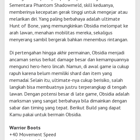
Sementara Phantom Shadowmeld, skill keduanya,
k
s
memberinya kecepatan gerak tinggi untuk mengejar atau
m
melarikan diri. Yang paling berbahaya adalah ultimate
a
Hunt of Bone, yang memungkinkan Obsidia melompat ke
n
arah lawan, menahan mobilitas mereka, sekaligus
B
a
menyerang sambil bergerak bahkan menembus rintangan.
r
u
Di pertengahan hingga akhir permainan, Obsidia menjadi
P
ancaman serius berkat damage besar dan kemampuannya
e
mengunci hero-hero lincah. Namun, di awal game ia cukup
n
g
rapuh karena belum memiliki shard dan item yang
h
memadai. Selain itu, ultimate-nya cukup berisiko, salah
a
langkah bisa membuatnya justru terperangkap di tengah
n
lawan. Dengan potensi besar di late game, Obsidia adalah
c
marksman yang sangat berbahaya bila dimainkan dengan
u
r
sabar dan timing yang tepat. Berikut Build yang dapat
T
Kamu pakai untuk bermain Obsidia.
u
r
Warrior Boots
r
+40 Movement Speed
e
t