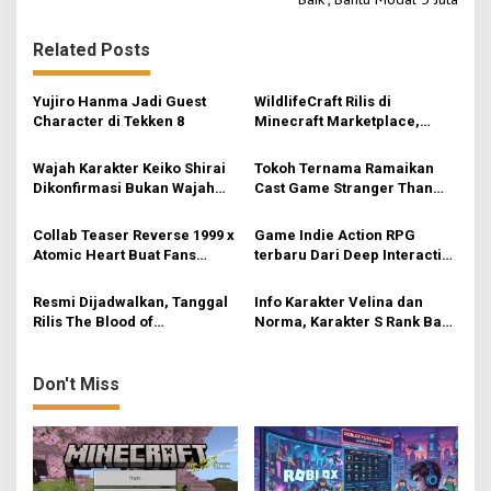
t
n
Related Posts
a
v
Yujiro Hanma Jadi Guest
WildlifeCraft Rilis di
Character di Tekken 8
Minecraft Marketplace,
i
Hadirkan 50+ Biome & 200+
Spesies Hewan Baru
g
Wajah Karakter Keiko Shirai
Tokoh Ternama Ramaikan
Dikonfirmasi Bukan Wajah
Cast Game Stranger Than
a
Asli Ado
Heaven, Snoop Dogg Salah
t
Satunya
Collab Teaser Reverse 1999 x
Game Indie Action RPG
i
Atomic Heart Buat Fans
terbaru Dari Deep Interactive
Optimis
– AetherCycle
o
Resmi Dijadwalkan, Tanggal
Info Karakter Velina dan
n
Rilis The Blood of
Norma, Karakter S Rank Baru
Dawnwalker
Mendatang Zenless Zone
Zero
Don't Miss