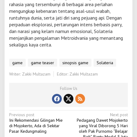
rahasia yang tersembunyi di berbagai area perlahan
mengungkap kebenaran tentang asal-usul wabah,
runtuhnya dunia, serta jati diri sang pejuang api. Dengan
perpaduan eksplorasi, pertarungan intens berbasis parry,
dan narasi yang kelam namun emosional, Solateria
menjanjikan pengalaman Metroidvania yang menantang
sekaligus kaya cerita.
game
game teaser
sinopsis game
Solateria
Writer: Zakki Multazam
Editor: Zakki Multazam
Follow Us
P
Previous post
Next post
Ini Rekomendasi Gilingan Mie
Pedagang Dawet Mojokerto
o
di Mojokerto, Ada di Sekitar
yang Viral Diborong 5 Hari
Pasar Kedungmaling
oleh Pak Purnomo “Belajar
s
Baik”, Bantu Modal 5 Juta