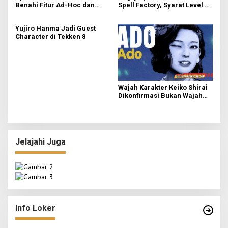
Benahi Fitur Ad-Hoc dan
Spell Factory, Syarat Level 8
Dukung Upscaling Tekstur
untuk Unlock
GPU Baru
Yujiro Hanma Jadi Guest
Character di Tekken 8
Wajah Karakter Keiko Shirai
Dikonfirmasi Bukan Wajah
Asli Ado
Jelajahi Juga
Info Loker