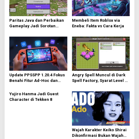
Paritas Java dan Perbaikan
Membeli Item Roblox via
Gameplay Jadi Sorotan
Eneba: Fakta vs Cara Kerja
Utama di Minecraft Bedrock
26.40
Update PPSSPP 1.20.4 Fokus
Angry Spell Muncul di Dark
Benahi Fitur Ad-Hoc dan
Spell Factory, Syarat Level 8
Dukung Upscaling Tekstur
untuk Unlock
GPU Baru
Yujiro Hanma Jadi Guest
Character di Tekken 8
Wajah Karakter Keiko Shirai
Dikonfirmasi Bukan Wajah