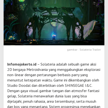
a
m
e
2
D
M
e
t
r
o
i
gambar : Solateria Trailer
d
v
a
Infomojokerto.id
– Solateria adalah sebuah game aksi
n
i
2D bergaya Metroidvania yang menggabungkan eksplorasi
a
non-linear dengan pertarungan berbasis parry yang
M
menuntut ketepatan waktu. Game ini dikembangkan oleh
i
Studio Doodal dan diterbitkan oleh SHINSEGAE I&C.
r
i
Dengan gaya visual gambar tangan dan atmosfer fantasi
p
gelap, Solateria menawarkan dunia luas yang bisa
H
dijelajahi, penuh rahasia, area tersembunyi, serta musuh
o
dan bos yang menantang. Sistem progresinya menekankan
l