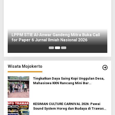
o
LPPM STIE Al-Anwar Gandeng Mitra Buka Call
ah
for Paper 6 Jurnal Ilmiah Nasional 2026
I
Wisata Mojokerto
Tingkatkan Daya Saing Kopi Unggulan Desa,
Mahasiswa KKN Rancang Mini Bar
Fungsional di Rejosari
KESIMAN CULTURE CARNIVAL 2026: Pawai
Sound System Horeg dan Budaya di Trawas
Mojokerto