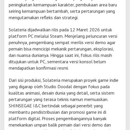
peningkatan kemampuan karakter, pembukaan area baru
l
o
seiring kemampuan bertambah, serta pertarungan yang
w
mengutamakan refleks dan strategi.
K
n
Solateria dijadwalkan rilis pada 12 Maret 2026 untuk
i
platform PC melalui Steam. Menjelang peluncuran versi
g
h
penuhnya, pengembang sempat merilis versi demo agar
t
pemain bisa mencicipi mekanik pertarungan, eksplorasi,
dan nuansa dunianya. Hingga saat ini, fokus rilis masih
ditujukan untuk PC, sementara versi konsol belum
mendapatkan konfirmasi resmi.
Dari sisi produksi, Solateria merupakan proyek game indie
yang digarap oleh Studio Doodal dengan fokus pada
kualitas animasi, desain dunia yang detail, serta sistem
pertarungan yang terasa teknis namun memuaskan.
SHINSEGAE I&C bertindak sebagai penerbit yang
membantu pendistribusian dan promosi game ini di
platform digital. Proses pengembangannya banyak
menekankan umpan balik pemain dari versi demo dan