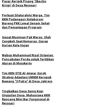
Pasar Keripik Pisang ‘Skecho
Krispi’ di Desa Rejosari
Perkuat Silaturahmi Warga, Tim
KKN Padangasri Kolaborasi
Bareng PKK Lewat Senam Sehat
dan Pemantapan Program
Siasat Musiman Pak Waras: Olah
Cengkeh Saat Kemarau, Garap
Durian Kala Hujan
Wabup Muhammad Rizal Octavian:
Pencabutan Perda untuk Tertibkan
Aturan di Mojokerto
Tim KKN STIE Al-Anwar Soroti
Strategi Adaptasi UMKM Kerupuk
Bawang “3 Putra” di Desa Jatirejo
Tingkatkan Daya Saing Kopi
Unggulan Desa, Mahasiswa KKN
Rancang Mini Bar Fungsional di
Rejosari