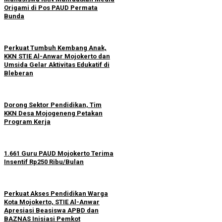
Origami di Pos PAUD Permata
Bunda
Perkuat Tumbuh Kembang Anak,
KKN STIE Al-Anwar Mojokerto dan
Umsida Gelar Aktivitas Edukatif di
Bleberan
Dorong Sektor Pendidikan, Tim
KKN Desa Mojogeneng Petakan
Program Kerja
1.661 Guru PAUD Mojokerto Terima
Insentif Rp250 Ribu/Bulan
Perkuat Akses Pendidikan Warga
Kota Mojokerto, STIE Al-Anwar
Apresiasi Beasiswa APBD dan
BAZNAS Inisiasi Pemkot