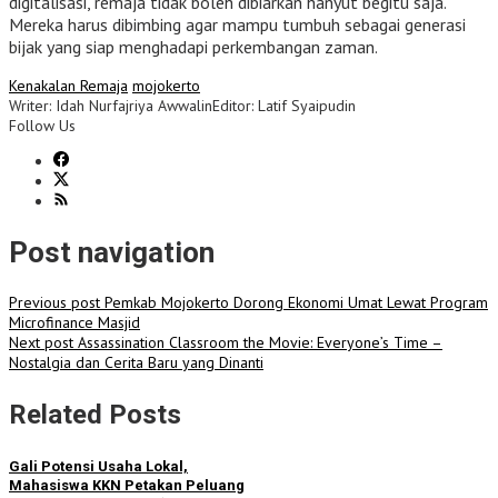
digitalisasi, remaja tidak boleh dibiarkan hanyut begitu saja.
Mereka harus dibimbing agar mampu tumbuh sebagai generasi
bijak yang siap menghadapi perkembangan zaman.
Kenakalan Remaja
mojokerto
Writer: Idah Nurfajriya Awwalin
Editor: Latif Syaipudin
Follow Us
Post navigation
Previous post
Pemkab Mojokerto Dorong Ekonomi Umat Lewat Program
Microfinance Masjid
Next post
Assassination Classroom the Movie: Everyone’s Time –
Nostalgia dan Cerita Baru yang Dinanti
Related Posts
Gali Potensi Usaha Lokal,
Mahasiswa KKN Petakan Peluang