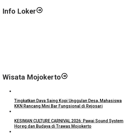
Info Loker
Gali Potensi Kreatif, STIE Al-Anwar Mojokerto Gelar Kompetisi
Video Profil Kampus Berhadiah Jutaan Rupiah
LPPM STIE Al-Anwar Gandeng Mitra Buka Call for Paper 6 Jurnal
Ilmiah Nasional 2026
Info Loker: Kasir Barber Shop Surabaya
Wisata Mojokerto
Tingkatkan Daya Saing Kopi Unggulan Desa, Mahasiswa
KKN Rancang Mini Bar Fungsional di Rejosari
KESIMAN CULTURE CARNIVAL 2026: Pawai Sound System
Horeg dan Budaya di Trawas Mojokerto