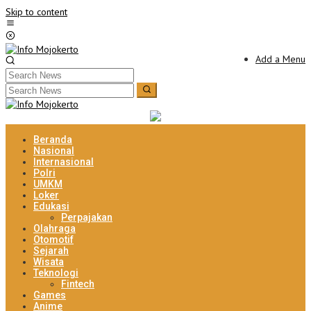
Skip to content
Add a Menu
Beranda
Nasional
Internasional
Polri
UMKM
Loker
Edukasi
Perpajakan
Olahraga
Otomotif
Sejarah
Wisata
Teknologi
Fintech
Games
Anime