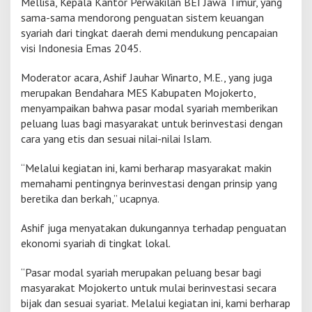
Mellisa, Kepala Kantor Perwakilan BEI Jawa Timur, yang
i
sama-sama mendorong penguatan sistem keuangan
n
syariah dari tingkat daerah demi mendukung pencapaian
e
visi Indonesia Emas 2045.
r
g
i
Moderator acara, Ashif Jauhar Winarto, M.E., yang juga
merupakan Bendahara MES Kabupaten Mojokerto,
menyampaikan bahwa pasar modal syariah memberikan
peluang luas bagi masyarakat untuk berinvestasi dengan
cara yang etis dan sesuai nilai-nilai Islam.
“Melalui kegiatan ini, kami berharap masyarakat makin
memahami pentingnya berinvestasi dengan prinsip yang
beretika dan berkah,” ucapnya.
Ashif juga menyatakan dukungannya terhadap penguatan
ekonomi syariah di tingkat lokal.
“Pasar modal syariah merupakan peluang besar bagi
masyarakat Mojokerto untuk mulai berinvestasi secara
bijak dan sesuai syariat. Melalui kegiatan ini, kami berharap