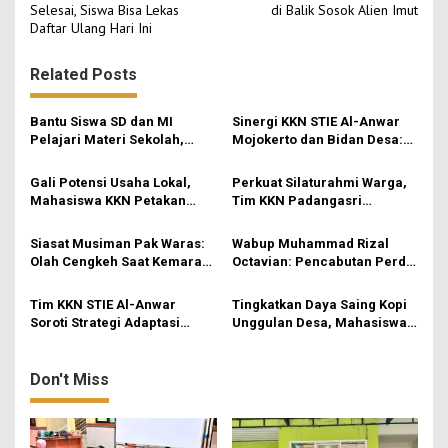
o
Selesai, Siswa Bisa Lekas
di Balik Sosok Alien Imut
Daftar Ulang Hari Ini
s
t
Related Posts
n
a
Bantu Siswa SD dan MI
Sinergi KKN STIE Al-Anwar
v
Pelajari Materi Sekolah,
Mojokerto dan Bidan Desa:
KKN-Sains STIE Al-Anwar
Mahasiswa KKN-Sains STIE
i
Inisiasi Bimbel Ceria di Desa
Al-Anwar Mojokerto
Gali Potensi Usaha Lokal,
Perkuat Silaturahmi Warga,
Jatirejo
Kampanyekan Hidup Bersih
g
Mahasiswa KKN Petakan
Tim KKN Padangasri
di Desa Mojogeneng
Peluang Pasar Keripik
Kolaborasi Bareng PKK
a
Pisang ‘Skecho Krispi’ di
Lewat Senam Sehat dan
Siasat Musiman Pak Waras:
Wabup Muhammad Rizal
t
Desa Rejosari
Pemantapan Program
Olah Cengkeh Saat Kemarau,
Octavian: Pencabutan Perda
i
Garap Durian Kala Hujan
untuk Tertibkan Aturan di
Mojokerto
Tim KKN STIE Al-Anwar
Tingkatkan Daya Saing Kopi
o
Soroti Strategi Adaptasi
Unggulan Desa, Mahasiswa
n
UMKM Kerupuk Bawang “3
KKN Rancang Mini Bar
Putra” di Desa Jatirejo
Fungsional di Rejosari
Don't Miss