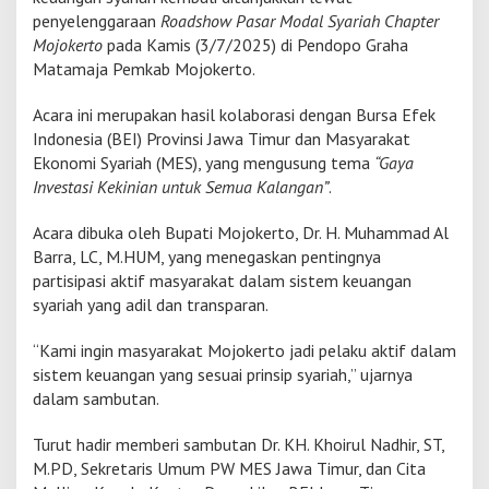
E
penyelenggaraan
Roadshow Pasar Modal Syariah Chapter
S
Mojokerto
pada Kamis (3/7/2025) di Pendopo Graha
M
Matamaja Pemkab Mojokerto.
o
j
Acara ini merupakan hasil kolaborasi dengan Bursa Efek
o
k
Indonesia (BEI) Provinsi Jawa Timur dan Masyarakat
e
Ekonomi Syariah (MES), yang mengusung tema
“Gaya
r
Investasi Kekinian untuk Semua Kalangan”
.
t
o
Acara dibuka oleh Bupati Mojokerto, Dr. H. Muhammad Al
:
E
Barra, LC, M.HUM, yang menegaskan pentingnya
k
partisipasi aktif masyarakat dalam sistem keuangan
o
syariah yang adil dan transparan.
n
o
“Kami ingin masyarakat Mojokerto jadi pelaku aktif dalam
m
i
sistem keuangan yang sesuai prinsip syariah,” ujarnya
P
dalam sambutan.
e
r
Turut hadir memberi sambutan Dr. KH. Khoirul Nadhir, ST,
l
M.PD, Sekretaris Umum PW MES Jawa Timur, dan Cita
u
S