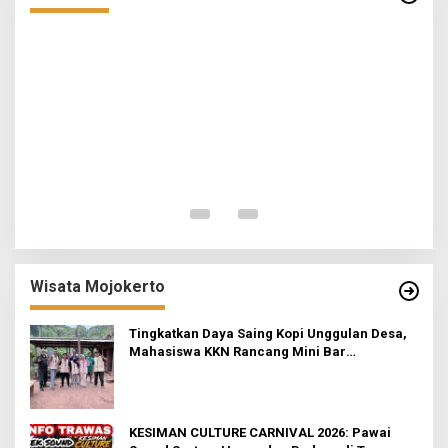
o
ah
I
Wisata Mojokerto
Tingkatkan Daya Saing Kopi Unggulan Desa,
Mahasiswa KKN Rancang Mini Bar
Fungsional di Rejosari
KESIMAN CULTURE CARNIVAL 2026: Pawai