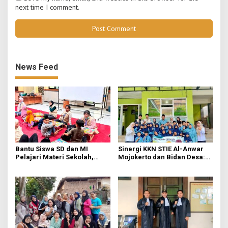
next time I comment.
News Feed
Bantu Siswa SD dan MI
Sinergi KKN STIE Al-Anwar
Pelajari Materi Sekolah,
Mojokerto dan Bidan Desa:
KKN-Sains STIE Al-Anwar
Mahasiswa KKN-Sains STIE
Inisiasi Bimbel Ceria di Desa
Al-Anwar Mojokerto
Jatirejo
Kampanyekan Hidup Bersih
di Desa Mojogeneng