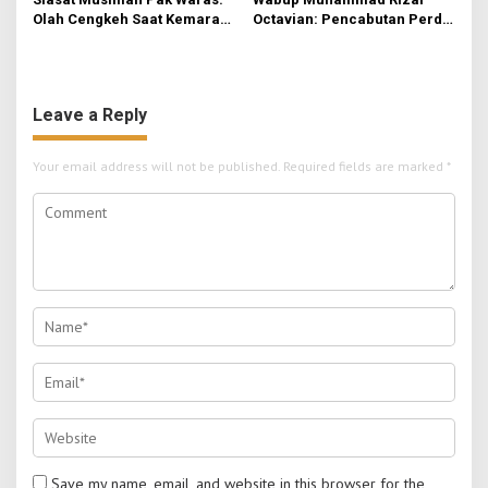
Olah Cengkeh Saat Kemarau,
Octavian: Pencabutan Perda
Garap Durian Kala Hujan
untuk Tertibkan Aturan di
Mojokerto
Leave a Reply
Your email address will not be published.
Required fields are marked
*
Save my name, email, and website in this browser for the