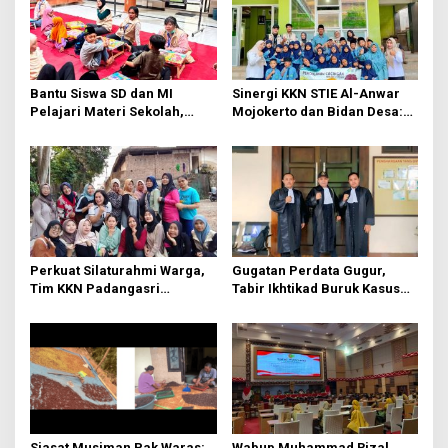
Bantu Siswa SD dan MI
Sinergi KKN STIE Al-Anwar
Pelajari Materi Sekolah,
Mojokerto dan Bidan Desa:
KKN-Sains STIE Al-Anwar
Mahasiswa KKN-Sains STIE
Inisiasi Bimbel Ceria di Desa
Al-Anwar Mojokerto
Jatirejo
Kampanyekan Hidup Bersih
di Desa Mojogeneng
Perkuat Silaturahmi Warga,
Gugatan Perdata Gugur,
Tim KKN Padangasri
Tabir Ikhtikad Buruk Kasus
Kolaborasi Bareng PKK
Kayu Balsa Terbongkar
Lewat Senam Sehat dan
Pemantapan Program
Siasat Musiman Pak Waras:
Wabup Muhammad Rizal