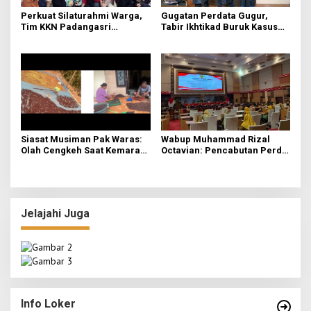
Perkuat Silaturahmi Warga,
Gugatan Perdata Gugur,
Tim KKN Padangasri
Tabir Ikhtikad Buruk Kasus
Kolaborasi Bareng PKK
Kayu Balsa Terbongkar
Lewat Senam Sehat dan
Pemantapan Program
Siasat Musiman Pak Waras:
Wabup Muhammad Rizal
Olah Cengkeh Saat Kemarau,
Octavian: Pencabutan Perda
Garap Durian Kala Hujan
untuk Tertibkan Aturan di
Mojokerto
Jelajahi Juga
LPPM STIE Al-Anwar Gandeng Mitra Buka Call
for Paper 6 Jurnal Ilmiah Nasional 2026
Info Loker