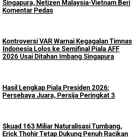
Singapura, Netizen Malaysia-Vietnam Beri
Komentar Pedas
Kontroversi VAR Warnai Kegagalan Timnas
Indonesia Lolos ke Semifinal Piala AFF
2026 Usai Ditahan Imbang Singapura
Hasil Lengkap Piala Presiden 2026:
Persebaya Juara, Persija Peringkat 3
Skuad 163 Miliar Naturalisasi Tumbang,
Erick Thohir Tetap Dukung Penuh Racikan