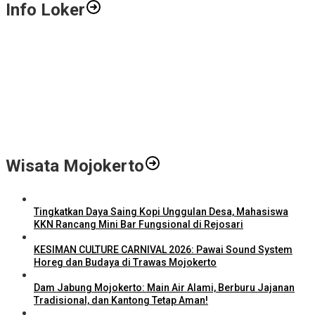
Info Loker
Gali Potensi Kreatif, STIE Al-Anwar Mojokerto Gelar Kompetisi
Video Profil Kampus Berhadiah Jutaan Rupiah
LPPM STIE Al-Anwar Gandeng Mitra Buka Call for Paper 6 Jurnal
Ilmiah Nasional 2026
Info Loker: Kasir Barber Shop Surabaya
Wisata Mojokerto
Tingkatkan Daya Saing Kopi Unggulan Desa, Mahasiswa
KKN Rancang Mini Bar Fungsional di Rejosari
KESIMAN CULTURE CARNIVAL 2026: Pawai Sound System
Horeg dan Budaya di Trawas Mojokerto
Dam Jabung Mojokerto: Main Air Alami, Berburu Jajanan
Tradisional, dan Kantong Tetap Aman!