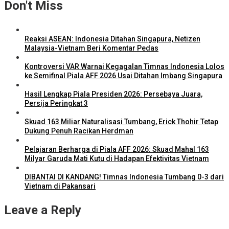
Don't Miss
Reaksi ASEAN: Indonesia Ditahan Singapura, Netizen
Malaysia-Vietnam Beri Komentar Pedas
Kontroversi VAR Warnai Kegagalan Timnas Indonesia Lolos
ke Semifinal Piala AFF 2026 Usai Ditahan Imbang Singapura
Hasil Lengkap Piala Presiden 2026: Persebaya Juara,
Persija Peringkat 3
Skuad 163 Miliar Naturalisasi Tumbang, Erick Thohir Tetap
Dukung Penuh Racikan Herdman
Pelajaran Berharga di Piala AFF 2026: Skuad Mahal 163
Milyar Garuda Mati Kutu di Hadapan Efektivitas Vietnam
DIBANTAI DI KANDANG! Timnas Indonesia Tumbang 0-3 dari
Vietnam di Pakansari
Leave a Reply