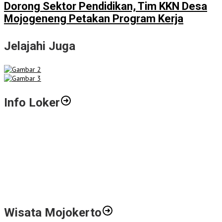
Dorong Sektor Pendidikan, Tim KKN Desa
Mojogeneng Petakan Program Kerja
Jelajahi Juga
Info Loker
Gali Potensi Kreatif, STIE Al-Anwar Mojokerto Gelar Kompetisi
Video Profil Kampus Berhadiah Jutaan Rupiah
LPPM STIE Al-Anwar Gandeng Mitra Buka Call for Paper 6 Jurnal
Ilmiah Nasional 2026
Info Loker: Kasir Barber Shop Surabaya
Wisata Mojokerto