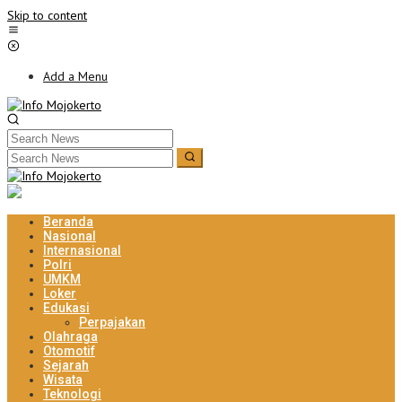
Skip to content
Add a Menu
Beranda
Nasional
Internasional
Polri
UMKM
Loker
Edukasi
Perpajakan
Olahraga
Otomotif
Sejarah
Wisata
Teknologi