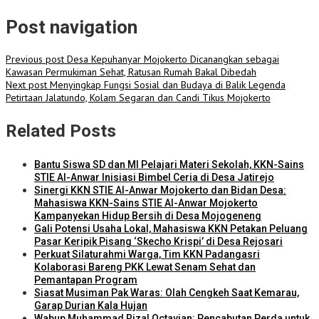
Post navigation
Previous post
Desa Kepuhanyar Mojokerto Dicanangkan sebagai
Kawasan Permukiman Sehat, Ratusan Rumah Bakal Dibedah
Next post
Menyingkap Fungsi Sosial dan Budaya di Balik Legenda
Petirtaan Jalatundo, Kolam Segaran dan Candi Tikus Mojokerto
Related Posts
Bantu Siswa SD dan MI Pelajari Materi Sekolah, KKN-Sains
STIE Al-Anwar Inisiasi Bimbel Ceria di Desa Jatirejo
Sinergi KKN STIE Al-Anwar Mojokerto dan Bidan Desa:
Mahasiswa KKN-Sains STIE Al-Anwar Mojokerto
Kampanyekan Hidup Bersih di Desa Mojogeneng
Gali Potensi Usaha Lokal, Mahasiswa KKN Petakan Peluang
Pasar Keripik Pisang ‘Skecho Krispi’ di Desa Rejosari
Perkuat Silaturahmi Warga, Tim KKN Padangasri
Kolaborasi Bareng PKK Lewat Senam Sehat dan
Pemantapan Program
Siasat Musiman Pak Waras: Olah Cengkeh Saat Kemarau,
Garap Durian Kala Hujan
Wabup Muhammad Rizal Octavian: Pencabutan Perda untuk