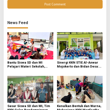
News Feed
Bantu Siswa SD dan MI
Sinergi KKN STIE Al-Anwar
Pelajari Materi Sekolah,
Mojokerto dan Bidan Desa:
KKN-Sains STIE Al-Anwar
Mahasiswa KKN-Sains STIE
Inisiasi Bimbel Ceria di Desa
Al-Anwar Mojokerto
Jatirejo
Kampanyekan Hidup Bersih
di Desa Mojogeneng
Sasar Siswa SD dan MI, Tim
Kenalkan Bentuk dan Warna,
KKN Gelar Pendampingan
Mahasiswa KKN Manfaatkan