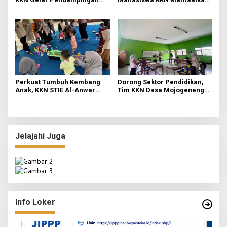
Literasi Dasar dan Edukasi
Media Origami di Pos PAUD
Anti-Bullying di Mojokerto
Permata Bunda
Perkuat Tumbuh Kembang
Dorong Sektor Pendidikan,
Anak, KKN STIE Al-Anwar
Tim KKN Desa Mojogeneng
Mojokerto dan Umsida Gelar
Petakan Program Kerja
Aktivitas Edukatif di Bleberan
Jelajahi Juga
Info Loker