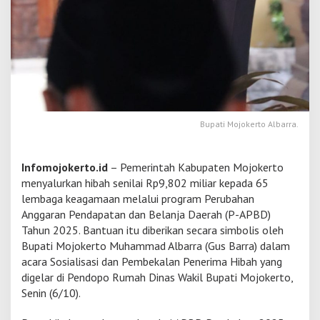
n
D
i
s
a
l
u
r
k
Bupati Mojokerto Albarra.
a
n
,
B
Infomojokerto.id
– Pemerintah Kabupaten Mojokerto
u
menyalurkan hibah senilai Rp9,802 miliar kepada 65
p
lembaga keagamaan melalui program Perubahan
a
Anggaran Pendapatan dan Belanja Daerah (P-APBD)
t
Tahun 2025. Bantuan itu diberikan secara simbolis oleh
i
M
Bupati Mojokerto Muhammad Albarra (Gus Barra) dalam
o
acara Sosialisasi dan Pembekalan Penerima Hibah yang
j
digelar di Pendopo Rumah Dinas Wakil Bupati Mojokerto,
o
Senin (6/10).
k
e
r