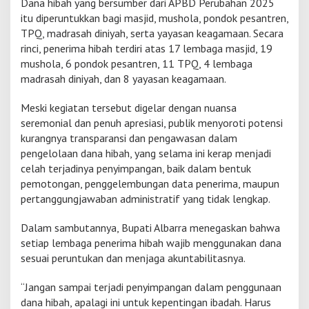
Dana hibah yang bersumber dari APBD Perubahan 2025
t
itu diperuntukkan bagi masjid, mushola, pondok pesantren,
o
TPQ, madrasah diniyah, serta yayasan keagamaan. Secara
I
rinci, penerima hibah terdiri atas 17 lembaga masjid, 19
n
g
mushola, 6 pondok pesantren, 11 TPQ, 4 lembaga
a
madrasah diniyah, dan 8 yayasan keagamaan.
t
k
Meski kegiatan tersebut digelar dengan nuansa
a
seremonial dan penuh apresiasi, publik menyoroti potensi
n
S
kurangnya transparansi dan pengawasan dalam
o
pengelolaan dana hibah, yang selama ini kerap menjadi
a
celah terjadinya penyimpangan, baik dalam bentuk
l
pemotongan, penggelembungan data penerima, maupun
P
pertanggungjawaban administratif yang tidak lengkap.
o
t
e
Dalam sambutannya, Bupati Albarra menegaskan bahwa
n
setiap lembaga penerima hibah wajib menggunakan dana
s
sesuai peruntukan dan menjaga akuntabilitasnya.
i
P
e
“Jangan sampai terjadi penyimpangan dalam penggunaan
n
dana hibah, apalagi ini untuk kepentingan ibadah. Harus