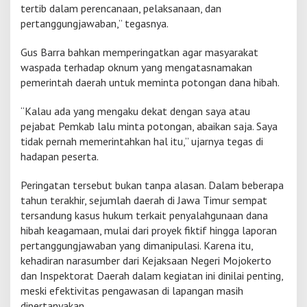
y
tertib dalam perencanaan, pelaksanaan, dan
i
pertanggungjawaban,” tegasnya.
m
p
a
Gus Barra bahkan memperingatkan agar masyarakat
n
waspada terhadap oknum yang mengatasnamakan
g
pemerintah daerah untuk meminta potongan dana hibah.
a
n
“Kalau ada yang mengaku dekat dengan saya atau
pejabat Pemkab lalu minta potongan, abaikan saja. Saya
tidak pernah memerintahkan hal itu,” ujarnya tegas di
hadapan peserta.
Peringatan tersebut bukan tanpa alasan. Dalam beberapa
tahun terakhir, sejumlah daerah di Jawa Timur sempat
tersandung kasus hukum terkait penyalahgunaan dana
hibah keagamaan, mulai dari proyek fiktif hingga laporan
pertanggungjawaban yang dimanipulasi. Karena itu,
kehadiran narasumber dari Kejaksaan Negeri Mojokerto
dan Inspektorat Daerah dalam kegiatan ini dinilai penting,
meski efektivitas pengawasan di lapangan masih
dipertanyakan.