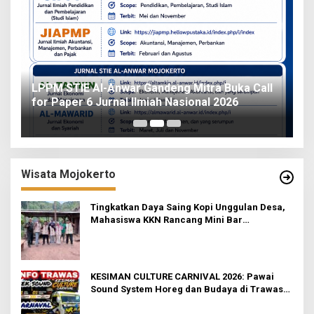
o
LPPM STIE Al-Anwar Gandeng Mitra Buka Call
ah
for Paper 6 Jurnal Ilmiah Nasional 2026
I
Wisata Mojokerto
Tingkatkan Daya Saing Kopi Unggulan Desa,
Mahasiswa KKN Rancang Mini Bar
Fungsional di Rejosari
KESIMAN CULTURE CARNIVAL 2026: Pawai
Sound System Horeg dan Budaya di Trawas
Mojokerto