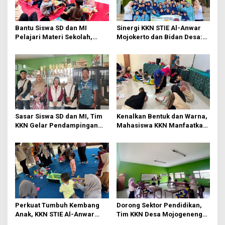
Bantu Siswa SD dan MI
Sinergi KKN STIE Al-Anwar
Pelajari Materi Sekolah,
Mojokerto dan Bidan Desa:
KKN-Sains STIE Al-Anwar
Mahasiswa KKN-Sains STIE
Inisiasi Bimbel Ceria di Desa
Al-Anwar Mojokerto
Jatirejo
Kampanyekan Hidup Bersih
di Desa Mojogeneng
Sasar Siswa SD dan MI, Tim
Kenalkan Bentuk dan Warna,
KKN Gelar Pendampingan
Mahasiswa KKN Manfaatkan
Literasi Dasar dan Edukasi
Media Origami di Pos PAUD
Anti-Bullying di Mojokerto
Permata Bunda
Perkuat Tumbuh Kembang
Dorong Sektor Pendidikan,
Anak, KKN STIE Al-Anwar
Tim KKN Desa Mojogeneng
Mojokerto dan Umsida Gelar
Petakan Program Kerja