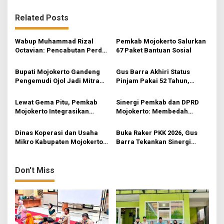
t
n
Related Posts
a
v
Wabup Muhammad Rizal
Pemkab Mojokerto Salurkan
Octavian: Pencabutan Perda
67 Paket Bantuan Sosial
i
untuk Tertibkan Aturan di
Mojokerto
g
Bupati Mojokerto Gandeng
Gus Barra Akhiri Status
Pengemudi Ojol Jadi Mitra
Pinjam Pakai 52 Tahun,
a
Cegah Peredaran Rokok
Hibahkan Aset Daerah ke
t
Ilegal
Kemenag dan Kemenhu
Lewat Gema Pitu, Pemkab
Sinergi Pemkab dan DPRD
Mojokerto
i
Mojokerto Integrasikan
Mojokerto: Membedah
Layanan Posyandu demi
Raperda Ketenagakerjaan
o
Sisir Stunting
dan Transformasi Digital
Dinas Koperasi dan Usaha
Buka Raker PKK 2026, Gus
n
Mikro Kabupaten Mojokerto
Barra Tekankan Sinergi
Gelar Silaturahmi dan Raker
Strategis di Sektor
Program OPOP 2026
Pendidikan hingga Ekonomi
Perempuan
Don't Miss