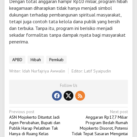
Dengan total anggaran hampir Rp10 miliar, program hibah
keagamaan diharapkan tidak hanya menjadi simbol
dukungan terhadap pembangunan spiritual masyarakat,
tetapi juga contoh tata kelola dana publik yang bersih
dan terbuka. Tanpa itu, program ini berisiko menjadi
sekadar formalitas tanpa dampak nyata bagi masyarakat
penerima.
APBD
Hibah
Pemkab
Writer: Idah Nurfajriya Awwalin
Editor: Latif Syaipudin
Follow Us
P
Previous post
Next post
ASN Mojokerto Dituntut Jadi
Anggaran Rp17,7 Miliar
o
Agen Perubahan, Bupati dan
Program Bedah Rumah
Publik Harap Pelatihan Tak
Mojokerto Disorot, Potensi
s
Hanya di Ruang Kelas
Tidak Tepat Sasaran Mengintai